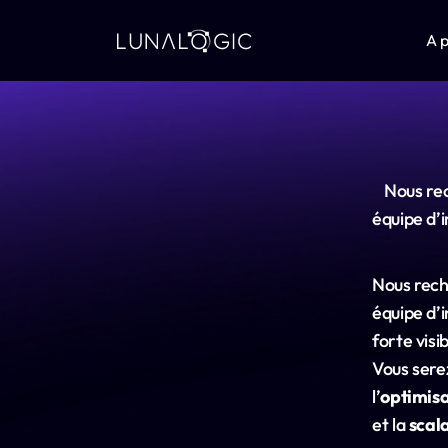
A 
Nous rec
équipe d’i
Nous rech
équipe d’
forte visib
Vous sere
l’
optimisa
et la 
scala