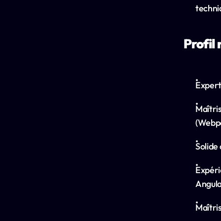
techni
Profil
Expert
Maîtri
(Webpa
Solide
Expéri
Angula
Maîtri