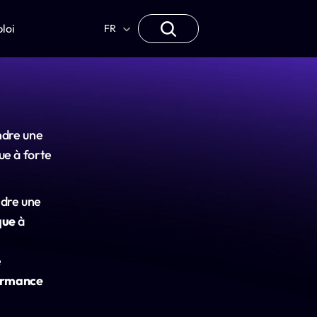
Select Language
loi
FR
dre une 
e à forte 
ndre une 
que
 à 
 
ormance