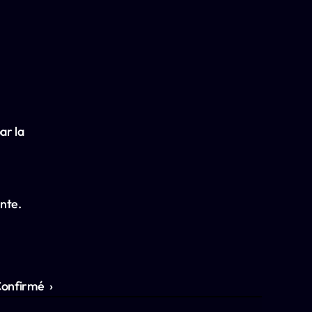
r la 
nte.
onfirmé  ›