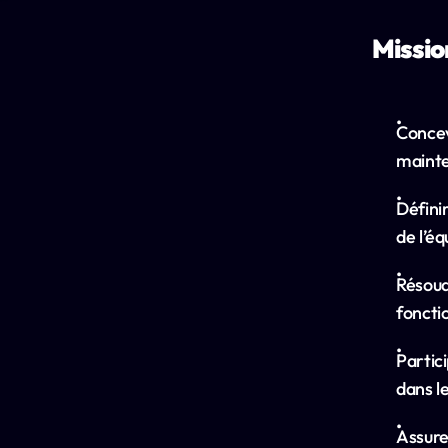
Missio
Concev
mainte
Défini
de l’éq
Résoud
foncti
Partic
dans l
Assure