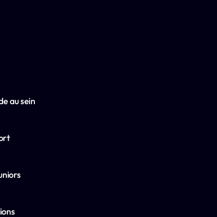
e au sein 
rt 
niors 
ons 