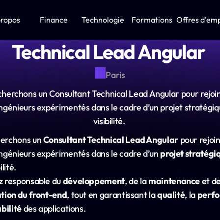
propos
Finance
Technologie
Formations
Offres d'emp
Technical Lead Angular 
Paris
herchons un Consultant Technical Lead Angular pour rejoin
ngénieurs expérimentés dans le cadre d’un projet stratégiqu
visibilité. 
erchons un 
Consultant Technical Lead Angular
 pour rejoi
ingénieurs expérimentés dans le cadre d’un 
projet stratégi
ilité.
z responsable du 
développement
, de la 
maintenance
 et de
tion du front-end
, tout en garantissant la 
qualité
, la 
perf
bilité
 des applications.