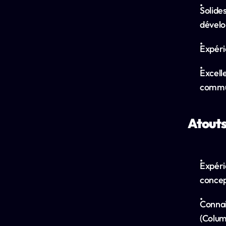
Solide
dévelo
Expéri
Excell
commu
Atouts
Expéri
concep
Connai
(Colum